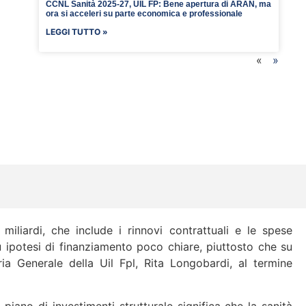
CCNL Sanità 2025-27, UIL FP: Bene apertura di ARAN, ma
ora si acceleri su parte economica e professionale
LEGGI TUTTO »
«
»
miliardi, che include i rinnovi contrattuali e le spese
su ipotesi di finanziamento poco chiare, piuttosto che su
ia Generale della Uil Fpl, Rita Longobardi, al termine
piano di investimenti strutturale significa che la sanità