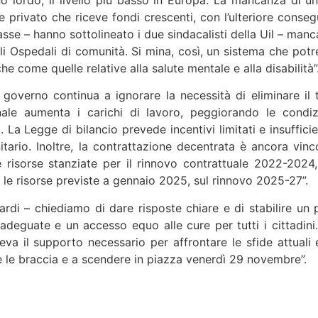
privato che riceve fondi crescenti, con l’ulteriore consegu
se – hanno sottolineato i due sindacalisti della Uil – man
gli Ospedali di comunità. Si mina, così, un sistema che potr
che come quelle relative alla salute mentale e alla disabilità”
governo continua a ignorare la necessità di eliminare il t
ale aumenta i carichi di lavoro, peggiorando le condizi
 La Legge di bilancio prevede incentivi limitati e insuffici
itario. Inoltre, la contrattazione decentrata è ancora vi
risorse stanziate per il rinnovo contrattuale 2022-2024, in
 le risorse previste a gennaio 2025, sul rinnovo 2025-27”.
di – chiediamo di dare risposte chiare e di stabilire un p
adeguate e un accesso equo alle cure per tutti i cittadini.
eva il supporto necessario per affrontare le sfide attuali
iare le braccia e a scendere in piazza venerdì 29 novembre”.