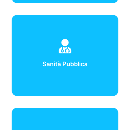
-Vice-
Giulia
Molinari Luca, Gianluca Luciano, Evangelista
-Responsabile-
Sanità Pubblica
Selvaggio Simone