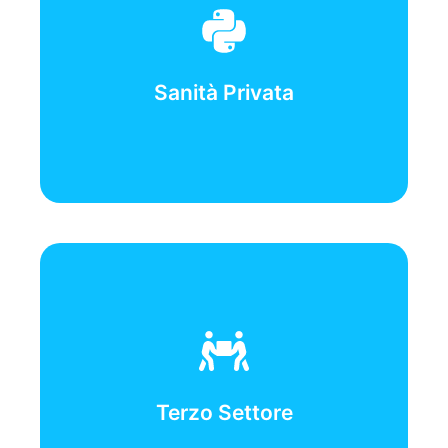
-Vice-
Cammino Alessandro, Palma Rachele
-Responsabile-
Sanità Privata
Guanci Cinzia
-Vice-
Michele Nessenzia , Federica Bonaldo
-Responsabile-
Terzo Settore
Bardoscia Pietro