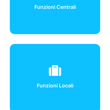
-Responsabile-
Funzioni Centrali
Bordini Andrea
-Vice-
Ragno Mario, Giuseppe Adamo
-Responsabile-
Funzioni Locali
Scuderi Fabrizio