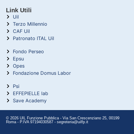
Link Utili
Uil
Terzo Millennio
CAF Uil
Patronato ITAL Uil
Fondo Perseo
Epsu
Opes
Fondazione Domus Labor
Psi
EFFEPIELLE lab
Save Academy
© 2026 UIL Funzione Pubblica - Via San Crescenziano 25, 00199
Roma - P.IVA 97194030587 - segreteria@uilfp.it