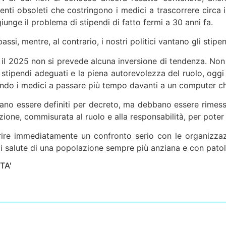
menti obsoleti che costringono i medici a trascorrere circ
ggiunge il problema di stipendi di fatto fermi a 30 anni fa.
ssi, mentre, al contrario, i nostri politici vantano gli stipend
per il 2025 non si prevede alcuna inversione di tendenza. N
stipendi adeguati e la piena autorevolezza del ruolo, ogg
ngendo i medici a passare più tempo davanti a un computer c
bano essere definiti per decreto, ma debbano essere rimessi
ne, commisurata al ruolo e alla responsabilità, per poter of
rire immediatamente un confronto serio con le organizzazi
di salute di una popolazione sempre più anziana e con patol
TA'