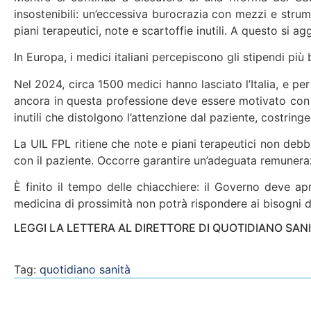
insostenibili: un’eccessiva burocrazia con mezzi e stru
piani terapeutici, note e scartoffie inutili. A questo si a
In Europa, i medici italiani percepiscono gli stipendi più ba
Nel 2024, circa 1500 medici hanno lasciato l’Italia, e 
ancora in questa professione deve essere motivato con 
inutili che distolgono l’attenzione dal paziente, costri
La UIL FPL ritiene che note e piani terapeutici non deb
con il paziente. Occorre garantire un’adeguata remunerazio
È finito il tempo delle chiacchiere: il Governo deve ap
medicina di prossimità non potrà rispondere ai bisogni 
LEGGI LA LETTERA AL DIRETTORE DI QUOTIDIANO SANI
Tag:
quotidiano sanità