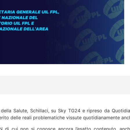
 della Salute, Schillaci, su Sky TG24 e ripreso da Quotid
merito delle reali problematiche vissute quotidianamente anc
 di cui non si conosce ancora l’esatto contenuto, anche