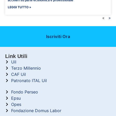
acceleri su parte economica e professionale
LEGGI TUTTO »
«
»
Iscriviti Ora
Link Utili
Uil
Terzo Millennio
CAF Uil
Patronato ITAL Uil
Fondo Perseo
Epsu
Opes
Fondazione Domus Labor