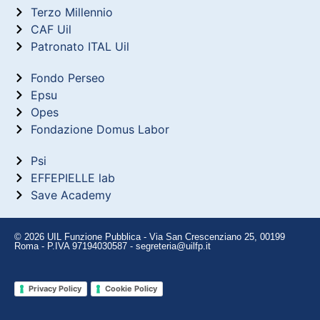
Terzo Millennio
CAF Uil
Patronato ITAL Uil
Fondo Perseo
Epsu
Opes
Fondazione Domus Labor
Psi
EFFEPIELLE lab
Save Academy
© 2026 UIL Funzione Pubblica - Via San Crescenziano 25, 00199
Roma - P.IVA 97194030587 - segreteria@uilfp.it
Privacy Policy
Cookie Policy