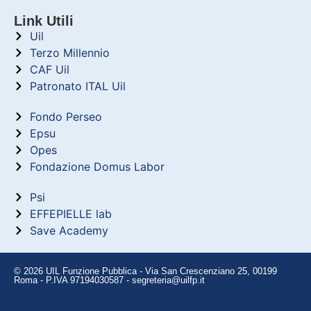
Link Utili
Uil
Terzo Millennio
CAF Uil
Patronato ITAL Uil
Fondo Perseo
Epsu
Opes
Fondazione Domus Labor
Psi
EFFEPIELLE lab
Save Academy
© 2026 UIL Funzione Pubblica - Via San Crescenziano 25, 00199
Roma - P.IVA 97194030587 - segreteria@uilfp.it