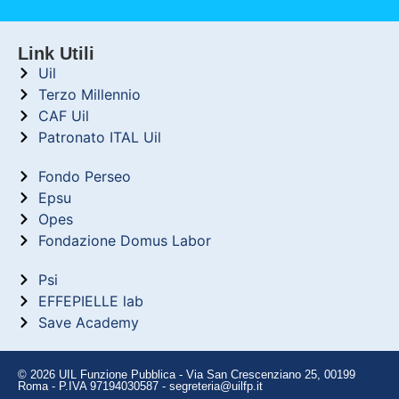
Link Utili
Uil
Terzo Millennio
CAF Uil
Patronato ITAL Uil
Fondo Perseo
Epsu
Opes
Fondazione Domus Labor
Psi
EFFEPIELLE lab
Save Academy
© 2026 UIL Funzione Pubblica - Via San Crescenziano 25, 00199
Roma - P.IVA 97194030587 - segreteria@uilfp.it