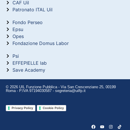
CAF Uil
Patronato ITAL Uil
Fondo Perseo
Epsu
Opes
Fondazione Domus Labor
Psi
EFFEPIELLE lab
Save Academy
© 2026 UIL Funzione Pubblica - Via San Crescenziano 25, 00199
Roma - P.IVA 97194030587 - segreteria@uilfp.it
Privacy Policy
Cookie Policy