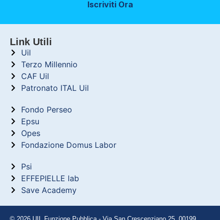
Iscriviti Ora
Link Utili
Uil
Terzo Millennio
CAF Uil
Patronato ITAL Uil
Fondo Perseo
Epsu
Opes
Fondazione Domus Labor
Psi
EFFEPIELLE lab
Save Academy
© 2026 UIL Funzione Pubblica - Via San Crescenziano 25, 00199