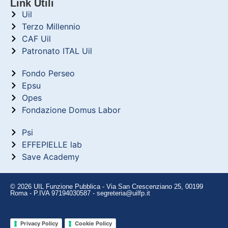
Link Utili
Uil
Terzo Millennio
CAF Uil
Patronato ITAL Uil
Fondo Perseo
Epsu
Opes
Fondazione Domus Labor
Psi
EFFEPIELLE lab
Save Academy
© 2026 UIL Funzione Pubblica - Via San Crescenziano 25, 00199
Roma - P.IVA 97194030587 - segreteria@uilfp.it
Privacy Policy
Cookie Policy