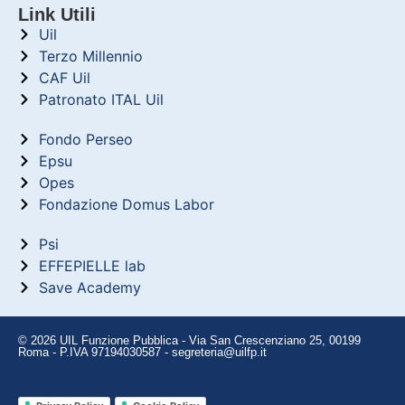
Link Utili
Uil
Terzo Millennio
CAF Uil
Patronato ITAL Uil
Fondo Perseo
Epsu
Opes
Fondazione Domus Labor
Psi
EFFEPIELLE lab
Save Academy
© 2026 UIL Funzione Pubblica - Via San Crescenziano 25, 00199
Roma - P.IVA 97194030587 - segreteria@uilfp.it