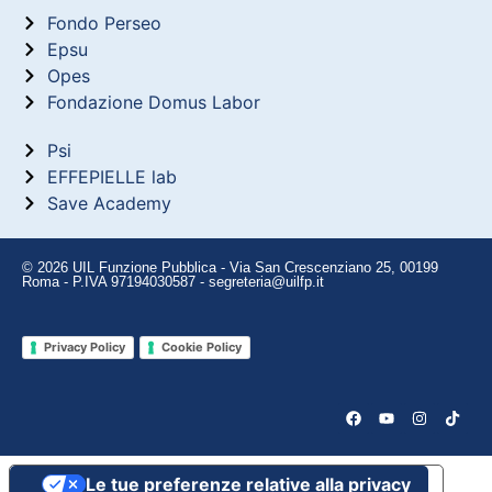
Fondo Perseo
Epsu
Opes
Fondazione Domus Labor
Psi
EFFEPIELLE lab
Save Academy
© 2026 UIL Funzione Pubblica - Via San Crescenziano 25, 00199
Roma - P.IVA 97194030587 - segreteria@uilfp.it
Privacy Policy
Cookie Policy
Le tue preferenze relative alla privacy