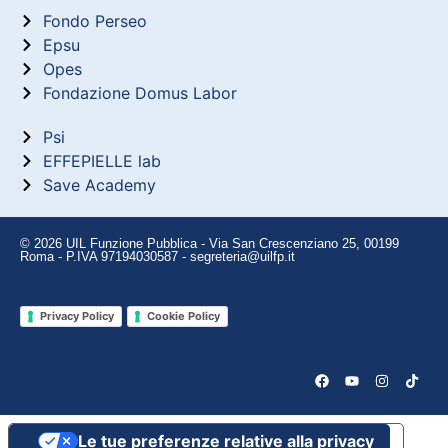
Fondo Perseo
Epsu
Opes
Fondazione Domus Labor
Psi
EFFEPIELLE lab
Save Academy
© 2026 UIL Funzione Pubblica - Via San Crescenziano 25, 00199
Roma - P.IVA 97194030587 - segreteria@uilfp.it
Privacy Policy
Cookie Policy
Le tue preferenze relative alla privacy