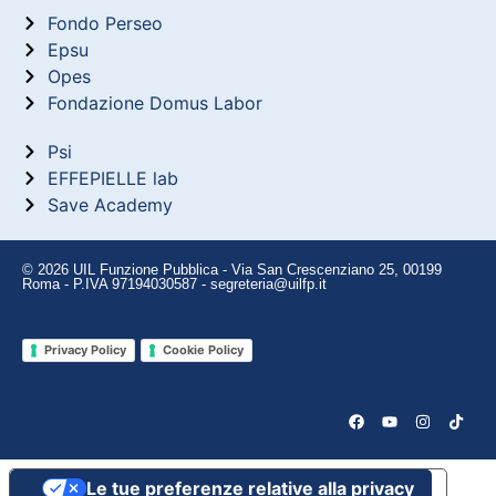
Fondo Perseo
Epsu
Opes
Fondazione Domus Labor
Psi
EFFEPIELLE lab
Save Academy
© 2026 UIL Funzione Pubblica - Via San Crescenziano 25, 00199
Roma - P.IVA 97194030587 - segreteria@uilfp.it
Privacy Policy
Cookie Policy
Le tue preferenze relative alla privacy