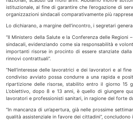
istituzionale, al fine di garantire che l’erogazione di s
organizzazioni sindacali comparativamente più rappresent
Lo dichiarano, a margine dell’incontro, i segretari genera
“Il Ministero della Salute e la Conferenza delle Region
sindacali, evidenziando come sia responsabilità e volontà
importanti risorse in procinto di essere stanziate dal
rinnovi contrattuali”.
“Nell’interesse delle lavoratrici e dei lavoratori e al fin
condiviso avviato possa condurre a una rapida e positi
ripartizione delle risorse, stabilito entro il giorno 1
L’obiettivo, dopo 8 e 13 anni, è quello di giungere quan
lavoratori e professionisti sanitari, in ragione del forte
“In mancanza di un’apertura, già nelle prossime settimane
qualità assistenziale in favore dei cittadini”, concludono i