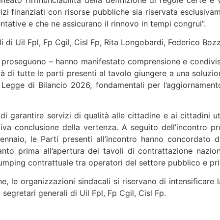
ervizi finanziati con risorse pubbliche sia riservata esclusi
ative e che ne assicurano il rinnovo in tempi congrui”.
li di Uil Fpl, Fp Cgil, Cisl Fp, Rita Longobardi, Federico Bo
i – proseguono – hanno manifestato comprensione e condivi
 di tutte le parti presenti al tavolo giungere a una soluzio
la Legge di Bilancio 2026, fondamentali per l’aggiornamen
e di garantire servizi di qualità alle cittadine e ai cittadini
va conclusione della vertenza. A seguito dell’incontro pre
5 gennaio, le Parti presenti all’incontro hanno concordato
to prima all’apertura dei tavoli di contrattazione naziona
 dumping contrattuale tra operatori del settore pubblico e pr
, le organizzazioni sindacali si riservano di intensificare l
 segretari generali di Uil Fpl, Fp Cgil, Cisl Fp.