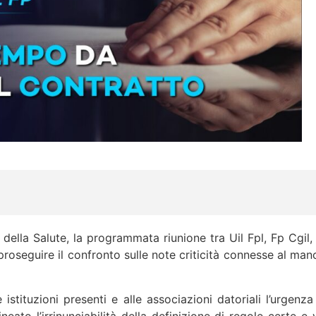
della Salute, la programmata riunione tra Uil Fpl, Fp Cgil, C
a proseguire il confronto sulle note criticità connesse al m
istituzioni presenti e alle associazioni datoriali l’urgenz
ineato l’irrinunciabilità della definizione di regole certe 