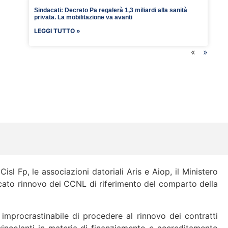
Sindacati: Decreto Pa regalerà 1,3 miliardi alla sanità
privata. La mobilitazione va avanti
LEGGI TUTTO »
«
»
isl Fp, le associazioni datoriali Aris e Aiop, il Ministero
ancato rinnovo dei CCNL di riferimento del comparto della
a improcrastinabile di procedere al rinnovo dei contratti
e vincolanti in materia di finanziamento e accreditamento