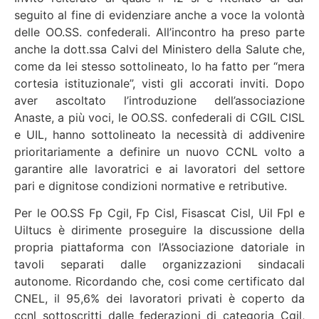
seguito al fine di evidenziare anche a voce la volontà
delle OO.SS. confederali. All’incontro ha preso parte
anche la dott.ssa Calvi del Ministero della Salute che,
come da lei stesso sottolineato, lo ha fatto per “mera
cortesia istituzionale”, visti gli accorati inviti. Dopo
aver ascoltato l’introduzione dell’associazione
Anaste, a più voci, le OO.SS. confederali di CGIL CISL
e UIL, hanno sottolineato la necessità di addivenire
prioritariamente a definire un nuovo CCNL volto a
garantire alle lavoratrici e ai lavoratori del settore
pari e dignitose condizioni normative e retributive.
Per le OO.SS Fp Cgil, Fp Cisl, Fisascat Cisl, Uil Fpl e
Uiltucs è dirimente proseguire la discussione della
propria piattaforma con l’Associazione datoriale in
tavoli separati dalle organizzazioni sindacali
autonome. Ricordando che, cosi come certificato dal
CNEL, il 95,6% dei lavoratori privati è coperto da
ccnl sottoscritti dalle federazioni di categoria Cgil,