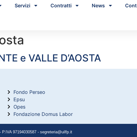
Servizi
Contratti
News
Cont
Aosta
NTE e VALLE D’AOSTA
Fondo Perseo
Epsu
Opes
Fondazione Domus Labor
P.IVA 97194030587 - segreteria@uilfp.it