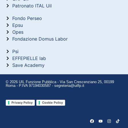
Patronato ITAL Uil
Fondo Perseo
Epsu
Opes
Fondazione Domus Labor
Psi
EFFEPIELLE lab
Save Academy
© 2026 UIL Funzione Pubblica - Via San Crescenziano 25, 00199
Roma - P.IVA 97194030587 - segreteria@uilfp.it
Privacy Policy
Cookie Policy