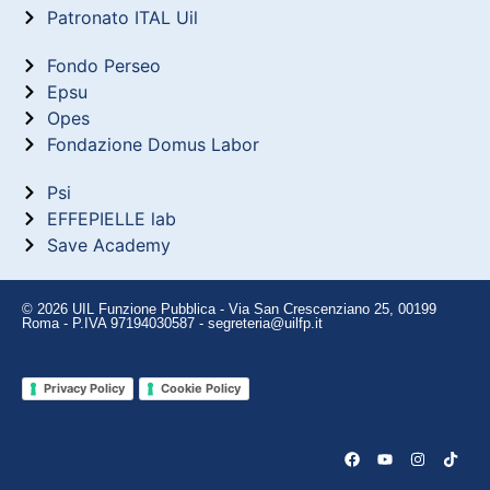
Patronato ITAL Uil
Fondo Perseo
Epsu
Opes
Fondazione Domus Labor
Psi
EFFEPIELLE lab
Save Academy
© 2026 UIL Funzione Pubblica - Via San Crescenziano 25, 00199
Roma - P.IVA 97194030587 - segreteria@uilfp.it
Privacy Policy
Cookie Policy