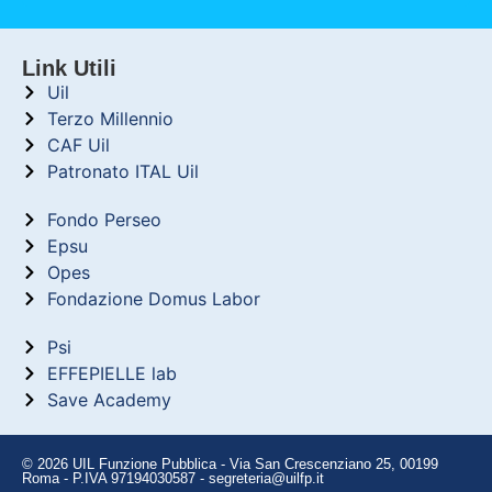
Link Utili
Uil
Terzo Millennio
CAF Uil
Patronato ITAL Uil
Fondo Perseo
Epsu
Opes
Fondazione Domus Labor
Psi
EFFEPIELLE lab
Save Academy
© 2026 UIL Funzione Pubblica - Via San Crescenziano 25, 00199
Roma - P.IVA 97194030587 - segreteria@uilfp.it