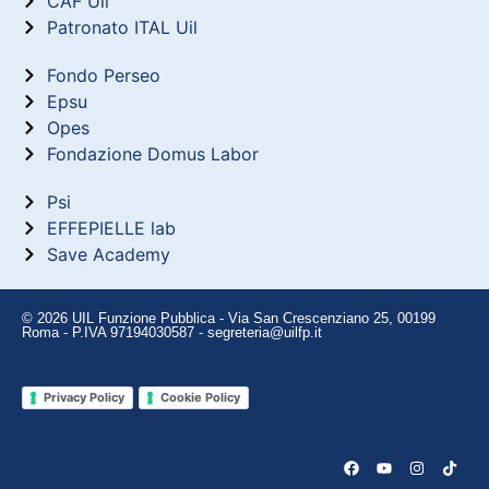
CAF Uil
Patronato ITAL Uil
Fondo Perseo
Epsu
Opes
Fondazione Domus Labor
Psi
EFFEPIELLE lab
Save Academy
© 2026 UIL Funzione Pubblica - Via San Crescenziano 25, 00199
Roma - P.IVA 97194030587 - segreteria@uilfp.it
Privacy Policy
Cookie Policy