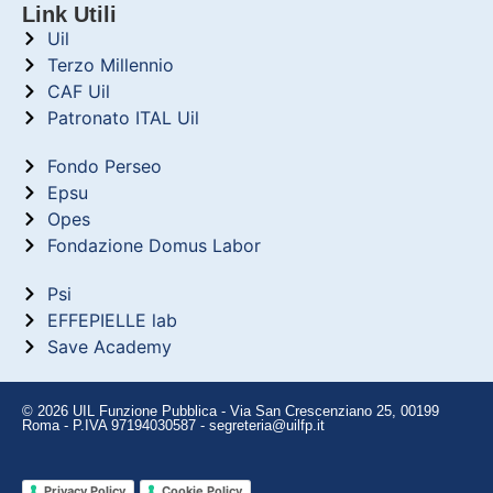
Link Utili
Uil
Terzo Millennio
CAF Uil
Patronato ITAL Uil
Fondo Perseo
Epsu
Opes
Fondazione Domus Labor
Psi
EFFEPIELLE lab
Save Academy
© 2026 UIL Funzione Pubblica - Via San Crescenziano 25, 00199
Roma - P.IVA 97194030587 - segreteria@uilfp.it
Privacy Policy
Cookie Policy