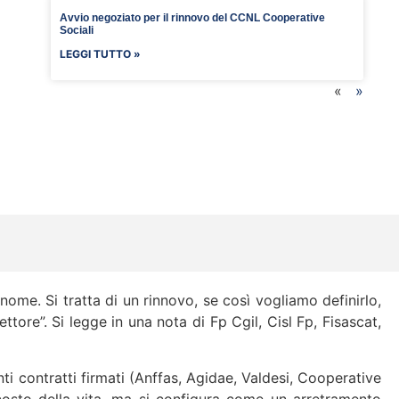
Avvio negoziato per il rinnovo del CCNL Cooperative
Sociali
LEGGI TUTTO »
«
»
nome. Si tratta di un rinnovo, se così vogliamo definirlo,
tore”. Si legge in una nota di Fp Cgil, Cisl Fp, Fisascat,
nti contratti firmati (Anffas, Agidae, Valdesi, Cooperative
costo della vita, ma si configura come un arretramento