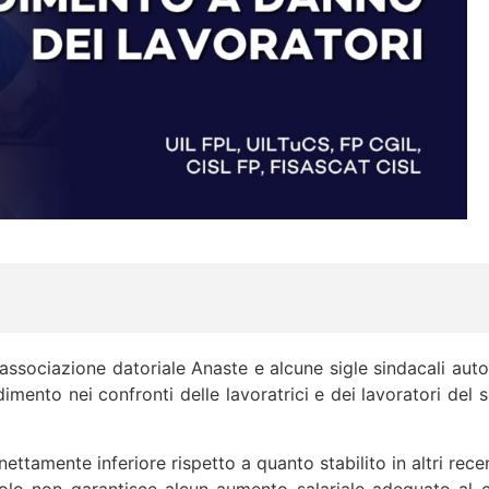
associazione datoriale Anaste e alcune sigle sindacali auto
ento nei confronti delle lavoratrici e dei lavoratori del set
ettamente inferiore rispetto a quanto stabilito in altri rece
olo non garantisce alcun aumento salariale adeguato al 