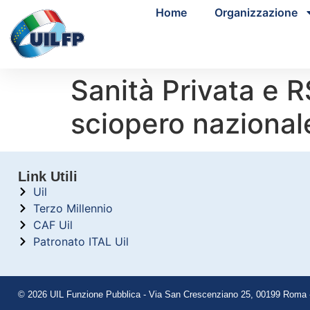
Home
Organizzazione
Sanità Privata e RS
sciopero naziona
Link Utili
Uil
Terzo Millennio
CAF Uil
Patronato ITAL Uil
© 2026 UIL Funzione Pubblica - Via San Crescenziano 25, 00199 Roma - 