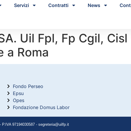
Servizi
Contratti
News
Cont
A. Uil Fpl, Fp Cgil, Cisl 
le a Roma
Fondo Perseo
Epsu
Opes
Fondazione Domus Labor
P.IVA 97194030587 - segreteria@uilfp.it