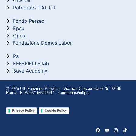
CAF Uil
Patronato ITAL Uil
Fondo Perseo
Epsu
Opes
Fondazione Domus Labor
Psi
EFFEPIELLE lab
Save Academy
© 2026 UIL Funzione Pubblica - Via San Crescenziano 25, 00199
Roma - P.IVA 97194030587 - segreteria@uilfp.it
Privacy Policy
Cookie Policy