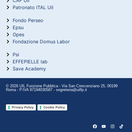
CAF Uil
Patronato ITAL Uil
Fondo Perseo
Epsu
Opes
Fondazione Domus Labor
Psi
EFFEPIELLE lab
Save Academy
© 2026 UIL Funzione Pubblica - Via San Crescenziano 25, 00199
Roma - P.IVA 97194030587 - segreteria@uilfp.it
Privacy Policy
Cookie Policy