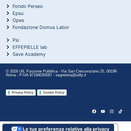
Fondo Perseo
Epsu
Opes
Fondazione Domus Labor
Psi
EFFEPIELLE lab
Save Academy
© 2026 UIL Funzione Pubblica - Via San Crescenziano 25, 00199
Roma - P.IVA 97194030587 - segreteria@uilfp.it
Privacy Policy
Cookie Policy
Le tue preferenze relative alla privacy