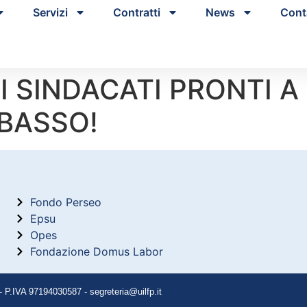
Servizi
Contratti
News
Cont
EI SINDACATI PRONTI A
IBASSO!
Fondo Perseo
Epsu
Opes
Fondazione Domus Labor
P.IVA 97194030587 - segreteria@uilfp.it