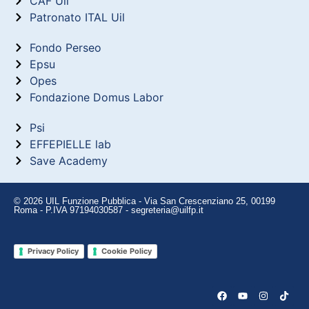
CAF Uil
Patronato ITAL Uil
Fondo Perseo
Epsu
Opes
Fondazione Domus Labor
Psi
EFFEPIELLE lab
Save Academy
© 2026 UIL Funzione Pubblica - Via San Crescenziano 25, 00199
Roma - P.IVA 97194030587 - segreteria@uilfp.it
Privacy Policy
Cookie Policy