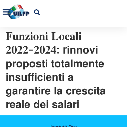
𝐅𝐮𝐧𝐳𝐢𝐨𝐧𝐢 𝐋𝐨𝐜𝐚𝐥𝐢
𝟐𝟎𝟐𝟐-𝟐𝟎𝟐𝟒: r𝗶𝗻𝗻𝗼𝘃𝗶
𝗽𝗿𝗼𝗽𝗼𝘀𝘁𝗶 𝘁𝗼𝘁𝗮𝗹𝗺𝗲𝗻𝘁𝗲
𝗶𝗻𝘀𝘂𝗳𝗳𝗶𝗰𝗶𝗲𝗻𝘁𝗶 𝗮
𝗴𝗮𝗿𝗮𝗻𝘁𝗶𝗿𝗲 𝗹𝗮 𝗰𝗿𝗲𝘀𝗰𝗶𝘁𝗮
𝗿𝗲𝗮𝗹𝗲 𝗱𝗲𝗶 𝘀𝗮𝗹𝗮𝗿𝗶
Iscriviti Ora