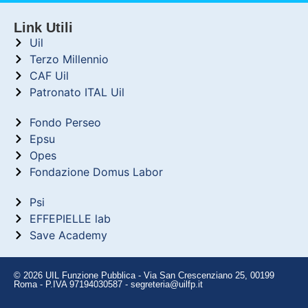
Link Utili
Uil
Terzo Millennio
CAF Uil
Patronato ITAL Uil
Fondo Perseo
Epsu
Opes
Fondazione Domus Labor
Psi
EFFEPIELLE lab
Save Academy
© 2026 UIL Funzione Pubblica - Via San Crescenziano 25, 00199
Roma - P.IVA 97194030587 - segreteria@uilfp.it