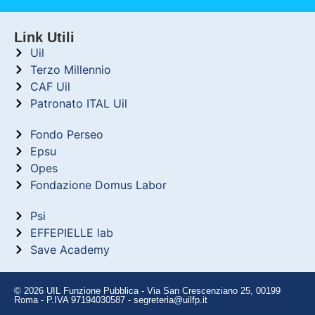
Link Utili
Uil
Terzo Millennio
CAF Uil
Patronato ITAL Uil
Fondo Perseo
Epsu
Opes
Fondazione Domus Labor
Psi
EFFEPIELLE lab
Save Academy
© 2026 UIL Funzione Pubblica - Via San Crescenziano 25, 00199
Roma - P.IVA 97194030587 - segreteria@uilfp.it