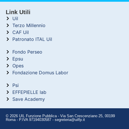
Link Utili
Uil
Terzo Millennio
CAF Uil
Patronato ITAL Uil
Fondo Perseo
Epsu
Opes
Fondazione Domus Labor
Psi
EFFEPIELLE lab
Save Academy
© 2026 UIL Funzione Pubblica - Via San Crescenziano 25, 00199
Roma - P.IVA 97194030587 - segreteria@uilfp.it