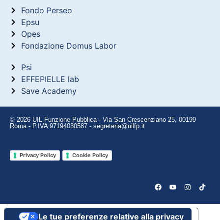
Fondo Perseo
Epsu
Opes
Fondazione Domus Labor
Psi
EFFEPIELLE lab
Save Academy
© 2026 UIL Funzione Pubblica - Via San Crescenziano 25, 00199
Roma - P.IVA 97194030587 - segreteria@uilfp.it
Privacy Policy
Cookie Policy
Le tue preferenze relative alla privacy