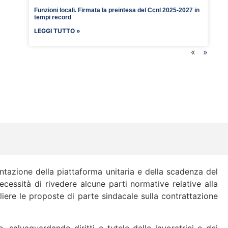
Funzioni locali. Firmata la preintesa del Ccnl 2025-2027 in
tempi record
LEGGI TUTTO »
«
»
entazione della piattaforma unitaria e della scadenza del
cessità di rivedere alcune parti normative relative alla
iere le proposte di parte sindacale sulla contrattazione
salvaguardando diritti e tutele delle lavoratrici e dei