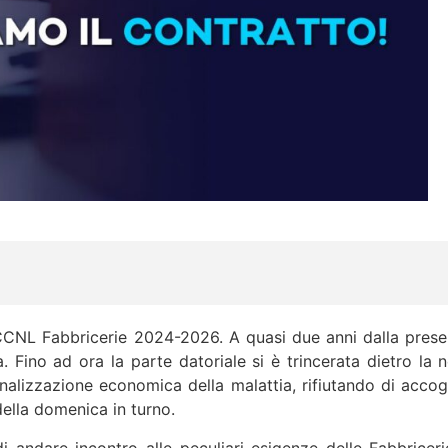
del CCNL Fabbricerie 2024-2026. A quasi due anni dalla pres
no ad ora la parte datoriale si è trincerata dietro la ne
nalizzazione economica della malattia, rifiutando di accogl
della domenica in turno.
ndare incontro alle peculiari esigenze delle Fabbricerie, 