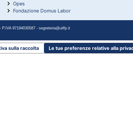
Opes
Fondazione Domus Labor
P.IVA 97194030587 - segreteria@uilfp.it
iva sulla raccolta
Le tue preferenze relative alla priva