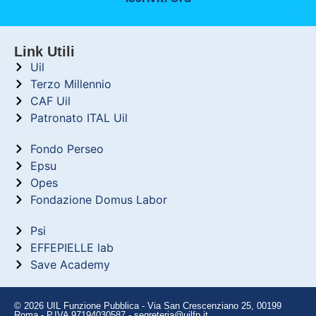
Link Utili
Uil
Terzo Millennio
CAF Uil
Patronato ITAL Uil
Fondo Perseo
Epsu
Opes
Fondazione Domus Labor
Psi
EFFEPIELLE lab
Save Academy
© 2026 UIL Funzione Pubblica - Via San Crescenziano 25, 00199
Roma - P.IVA 97194030587 - segreteria@uilfp.it