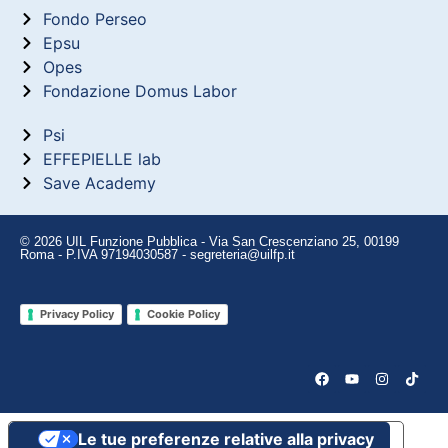
Fondo Perseo
Epsu
Opes
Fondazione Domus Labor
Psi
EFFEPIELLE lab
Save Academy
© 2026 UIL Funzione Pubblica - Via San Crescenziano 25, 00199
Roma - P.IVA 97194030587 - segreteria@uilfp.it
Privacy Policy
Cookie Policy
Le tue preferenze relative alla privacy