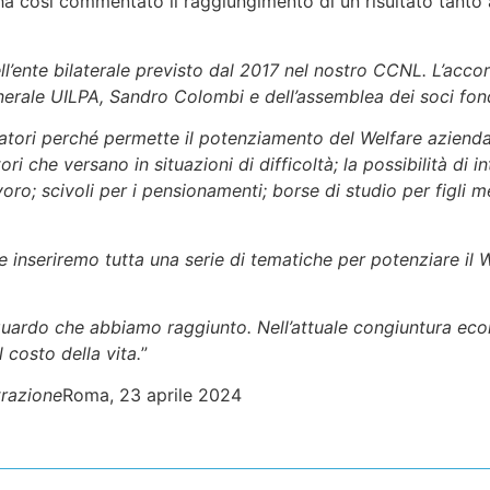
a così commentato il raggiungimento di un risultato tanto at
ll’ente bilaterale previsto dal 2017 nel nostro CCNL. L’accor
nerale UILPA, Sandro Colombi e dell’assemblea dei soci fon
oratori perché permette il potenziamento del Welfare azienda
ori che versano in situazioni di difficoltà; la possibilità di i
ro; scivoli per i pensionamenti; borse di studio per figli me
inseriremo tutta una serie di tematiche per potenziare il W
uardo che abbiamo raggiunto. Nell’attuale congiuntura econ
 costo della vita.
”
trazione
Roma, 23 aprile 2024